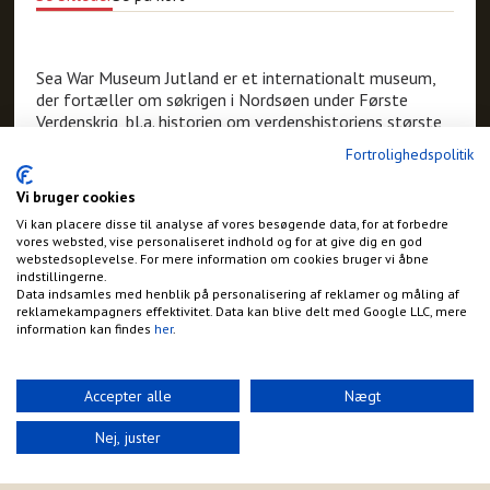
Sea War Museum Jutland er et internationalt museum,
der fortæller om søkrigen i Nordsøen under Første
Verdenskrig, bl.a. historien om verdenshistoriens største
søslag - 25 krigsskibe blev sænket, og 8.645 søfolk
Fortrolighedspolitik
omkom. I klitten ved museet kan Mindeparken for
Jyllandsslaget besøges.
Vi bruger cookies
Vi kan placere disse til analyse af vores besøgende data, for at forbedre
Adresse:
vores websted, vise personaliseret indhold og for at give dig en god
webstedsoplevelse. For mere information om cookies bruger vi åbne
Kystcentervej 11
indstillingerne.
Thyborøn
Data indsamles med henblik på personalisering af reklamer og måling af
Telefon:
reklamekampagners effektivitet. Data kan blive delt med Google LLC, mere
+45 5455 5560
information kan findes
her
.
E-mail:
contact@seawarmuseum.dk
Hjemmeside:
Accepter alle
Nægt
http://www.seawarmuseum.dk
Nej, juster