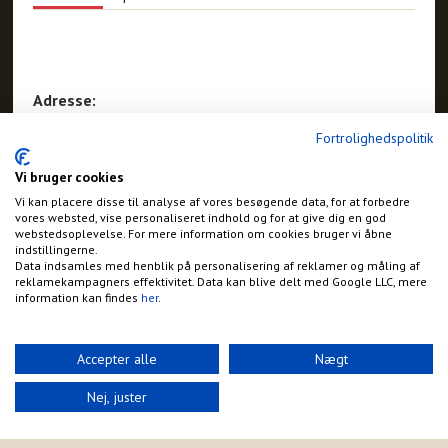
Adresse:
Sandlinien 5, Sandvig
Fortrolighedspolitik
Allinge
Vi bruger cookies
Vi kan placere disse til analyse af vores besøgende data, for at forbedre
vores websted, vise personaliseret indhold og for at give dig en god
webstedsoplevelse. For mere information om cookies bruger vi åbne
indstillingerne.
Data indsamles med henblik på personalisering af reklamer og måling af
reklamekampagners effektivitet. Data kan blive delt med Google LLC, mere
information kan findes
her
.
Accepter alle
Nægt
Nej, juster