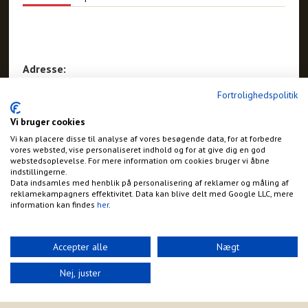
Adresse:
Spellingevej 1, Rø
Fortrolighedspolitik
Gudhjem
Vi bruger cookies
Vi kan placere disse til analyse af vores besøgende data, for at forbedre
vores websted, vise personaliseret indhold og for at give dig en god
webstedsoplevelse. For mere information om cookies bruger vi åbne
indstillingerne.
Data indsamles med henblik på personalisering af reklamer og måling af
reklamekampagners effektivitet. Data kan blive delt med Google LLC, mere
information kan findes
her
.
Accepter alle
Nægt
Nej, juster