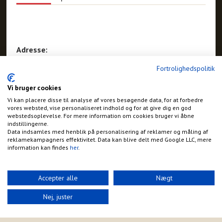
Adresse:
Silkeborgvej 94
Fortrolighedspolitik
Herning
Vi bruger cookies
Vi kan placere disse til analyse af vores besøgende data, for at forbedre
vores websted, vise personaliseret indhold og for at give dig en god
webstedsoplevelse. For mere information om cookies bruger vi åbne
indstillingerne.
Data indsamles med henblik på personalisering af reklamer og måling af
reklamekampagners effektivitet. Data kan blive delt med Google LLC, mere
information kan findes
her
.
Accepter alle
Nægt
Nej, juster