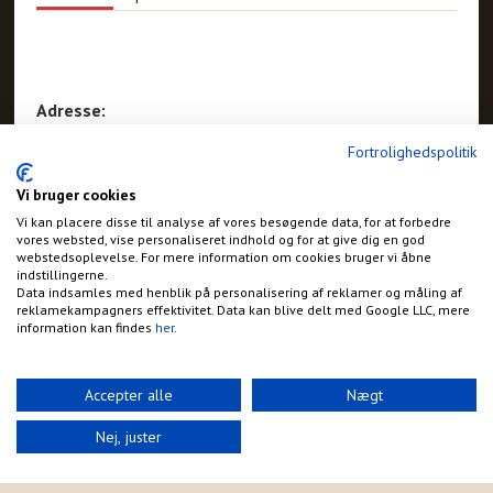
Adresse:
Stårupvej 2
Fortrolighedspolitik
Højby
Vi bruger cookies
Vi kan placere disse til analyse af vores besøgende data, for at forbedre
vores websted, vise personaliseret indhold og for at give dig en god
webstedsoplevelse. For mere information om cookies bruger vi åbne
indstillingerne.
Data indsamles med henblik på personalisering af reklamer og måling af
reklamekampagners effektivitet. Data kan blive delt med Google LLC, mere
information kan findes
her
.
Accepter alle
Nægt
Nej, juster