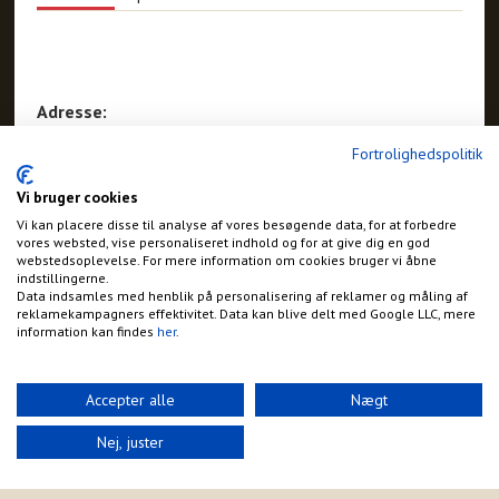
Adresse:
Egeskovvej 26, Hald Ege
Fortrolighedspolitik
Viborg
Vi bruger cookies
Vi kan placere disse til analyse af vores besøgende data, for at forbedre
vores websted, vise personaliseret indhold og for at give dig en god
webstedsoplevelse. For mere information om cookies bruger vi åbne
indstillingerne.
Data indsamles med henblik på personalisering af reklamer og måling af
reklamekampagners effektivitet. Data kan blive delt med Google LLC, mere
information kan findes
her
.
Accepter alle
Nægt
Nej, juster