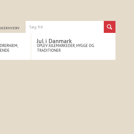
RK
ERHVERV
Jul i Danmark
NDRERHJEM,
OPLEV JULEMARKEDER, HYGGE OG
NENDE
TRADITIONER