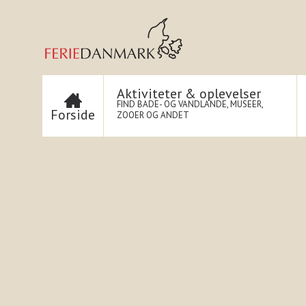
Aktiviteter & oplevelser
FIND BADE- OG VANDLANDE, MUSEER,
Forside
ZOOER OG ANDET