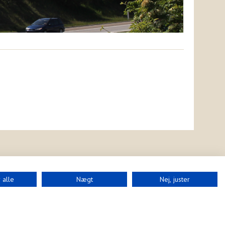
 alle
Nægt
Nej, juster