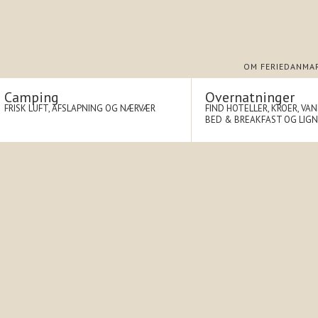
OM FERIEDANMA
Camping
Overnatninger
FRISK LUFT, AFSLAPNING OG NÆRVÆR
FIND HOTELLER, KROER, VA
BED & BREAKFAST OG LIG