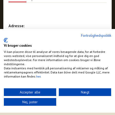
Adresse:
Egehovedvej 1
Fortrolighedspolitik
Marstal
Vi bruger cookies
Vi kan placere disse til analyse af vores besøgende data, for at forbedre
vores websted, vise personaliseret indhold og for at give dig en god
webstedsoplevelse. For mere information om cookies bruger vi åbne
indstillingerne.
Data indsamles med henblik på personalisering af reklamer og måling af
reklamekampagners effektivitet. Data kan blive delt med Google LLC, mere
information kan findes
her
.
Accepter alle
Nægt
Nej, juster