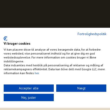
Fortrolighedspolitik
Vi bruger cookies
Vi kan placere disse til analyse af vores besøgende data, for at forbedre
vores websted, vise personaliseret indhold og for at give dig en god
webstedsoplevelse. For mere information om cookies bruger vi åbne
indstillingerne.
Data indsamles med henblik på personalisering af reklamer og måling af
reklamekampagners effektivitet. Data kan blive delt med Google LLC, mere
information kan findes
her
.
Accepter alle
Nægt
Nej, juster