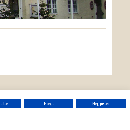
 alle
Nægt
Nej, juster