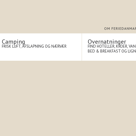
OM FERIEDANMA
Camping
Overnatninger
FRISK LUFT, AFSLAPNING OG NÆRVÆR
FIND HOTELLER, KROER, VA
BED & BREAKFAST OG LIG