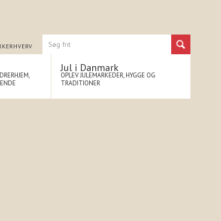
RK
ERHVERV
Jul i Danmark
NDRERHJEM,
OPLEV JULEMARKEDER, HYGGE OG
NENDE
TRADITIONER