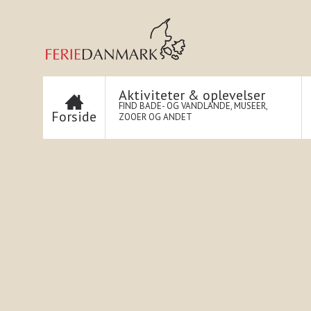
Aktiviteter & oplevelser
FIND BADE- OG VANDLANDE, MUSEER,
Forside
ZOOER OG ANDET