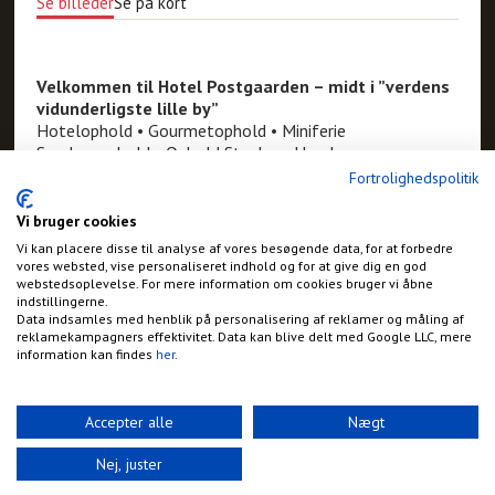
Se billeder
Se på kort
Velkommen til Hotel Postgaarden – midt i ”verdens
vidunderligste lille by”
Hotelophold • Gourmetophold • Miniferie
Søndagsophold • Ophold Steak og Humle
Golf og Gourmet • Selskaber • A la Carte
Fortrolighedspolitik
Café • Diner transportable • Konferencer
Busudflugter
Vi bruger cookies
Vi kan placere disse til analyse af vores besøgende data, for at forbedre
vores websted, vise personaliseret indhold og for at give dig en god
Adresse:
webstedsoplevelse. For mere information om cookies bruger vi åbne
Torvet 6
indstillingerne.
Mariager
Data indsamles med henblik på personalisering af reklamer og måling af
reklamekampagners effektivitet. Data kan blive delt med Google LLC, mere
Telefon:
information kan findes
her
.
+45 9854 1012
E-mail:
mail@hotelpostgaardenmariager.dk
Accepter alle
Nægt
Hjemmeside:
http://www.hotelpostgaardenmariager.dk
Nej, juster