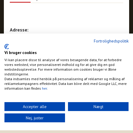
Adresse:
Søndergade 1
Fortrolighedspolitik
Hjallerup
Vi bruger cookies
Vi kan placere disse til analyse af vores besøgende data, for at forbedre
vores websted, vise personaliseret indhold og for at give dig en god
webstedsoplevelse. For mere information om cookies bruger vi åbne
indstillingerne.
Data indsamles med henblik på personalisering af reklamer og måling af
reklamekampagners effektivitet. Data kan blive delt med Google LLC, mere
information kan findes
her
.
Accepter alle
Nægt
Nej, juster