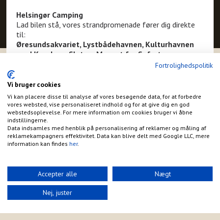
Helsingør Camping
Lad bilen stå, vores strandpromenade fører dig direkte
til:
Øresundsakvariet, Lystbådehavnen, Kulturhavnen
med Kronborg Slot og Museet for Søfart.
Toget til København går hvert. 20 min. fra Helsingør
Fortrolighedspolitik
Station.
Helsingør Camping er en bynær camping i smukke
Vi bruger cookies
omgivelser med byens bedste badestrand samt
Vi kan placere disse til analyse af vores besøgende data, for at forbedre
med gode fiskemuligheder.
vores websted, vise personaliseret indhold og for at give dig en god
Vi har plads til; campingvogne – autocampere –
webstedsoplevelse. For mere information om cookies bruger vi åbne
indstillingerne.
telte
Data indsamles med henblik på personalisering af reklamer og måling af
12 hytter som er meget veludstyret.
reklamekampagners effektivitet. Data kan blive delt med Google LLC, mere
Læs mere om dem og pladsens faciliteter.
information kan findes
her
.
https://helsingorcamping.dk/campingpriser/
Accepter alle
Nægt
Adresse:
Nej, juster
Strandalleen 2
Helsingør
Telefon: