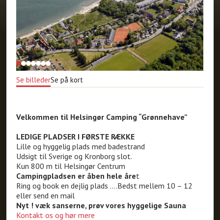
Se billeder
Se på kort
Velkommen til Helsingør Camping “Grønnehave”
LEDIGE PLADSER I FØRSTE RÆKKE
Lille og hyggelig plads med badestrand
Udsigt til Sverige og Kronborg slot.
Kun 800 m til Helsingør Centrum
Campingpladsen er åben hele åre
t
Ring og book en dejlig plads ….Bedst mellem 10 – 12
eller send en mail
Nyt ! væk sanserne, prøv vores hyggelige Sauna
Kontakt os og hør mere