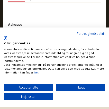
Adresse:
Stærkærvej 85
Fortrolighedspolitik
Bjerringbro
Vi bruger cookies
Vi kan placere disse til analyse af vores besøgende data, for at forbedre
vores websted, vise personaliseret indhold og for at give dig en god
webstedsoplevelse. For mere information om cookies bruger vi åbne
indstillingerne.
Data indsamles med henblik på personalisering af reklamer og måling af
reklamekampagners effektivitet. Data kan blive delt med Google LLC, mere
information kan findes
her
.
Accepter alle
Nægt
Nej, juster