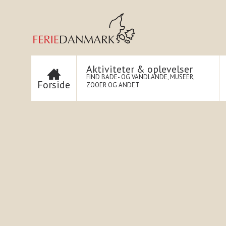
Aktiviteter & oplevelser
FIND BADE- OG VANDLANDE, MUSEER,
Forside
ZOOER OG ANDET