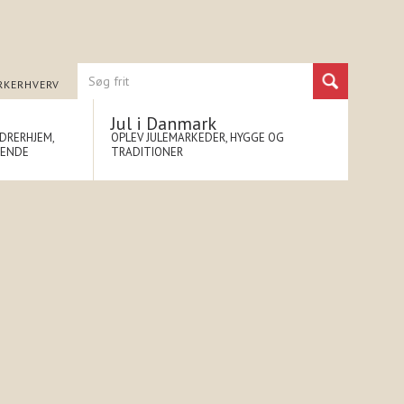
RK
ERHVERV
Jul i Danmark
NDRERHJEM,
OPLEV JULEMARKEDER, HYGGE OG
NENDE
TRADITIONER