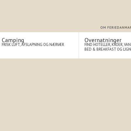
OM FERIEDANMA
Camping
Overnatninger
FRISK LUFT, AFSLAPNING OG NÆRVÆR
FIND HOTELLER, KROER, VA
BED & BREAKFAST OG LIG