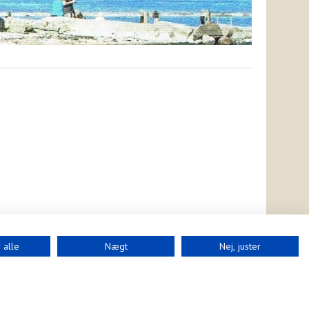
 alle
Nægt
Nej, juster