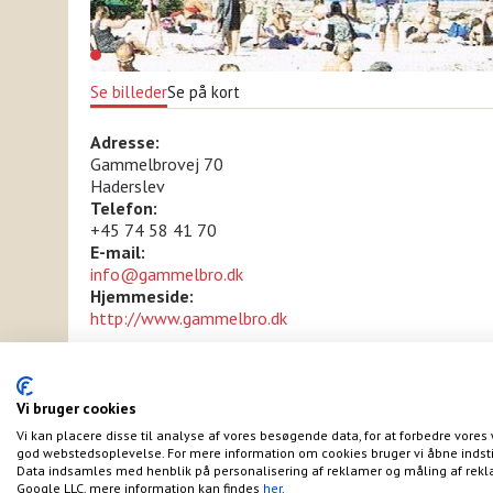
Se billeder
Se på kort
Adresse:
Gammelbrovej 70
Haderslev
Telefon:
+45 74 58 41 70
E-mail:
info@gammelbro.dk
Hjemmeside:
http://www.gammelbro.dk
Ferie i Sønderjylland!
Vi bruger cookies
Vi kan placere disse til analyse af vores besøgende data, for at forbedre vores 
god webstedsoplevelse. For mere information om cookies bruger vi åbne indsti
Data indsamles med henblik på personalisering af reklamer og måling af rekl
Google LLC, mere information kan findes
her
.