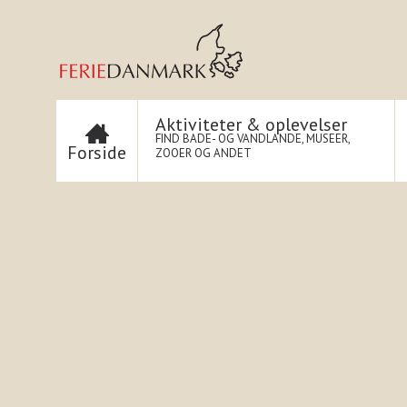
Aktiviteter & oplevelser
FIND BADE- OG VANDLANDE, MUSEER,
Forside
ZOOER OG ANDET