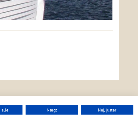
 alle
Nægt
Nej, juster