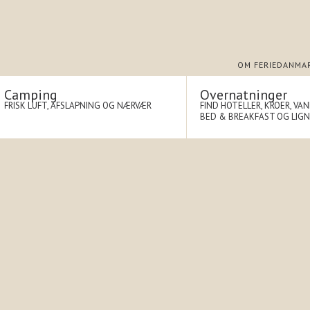
OM FERIEDANMA
Camping
Overnatninger
FRISK LUFT, AFSLAPNING OG NÆRVÆR
FIND HOTELLER, KROER, VA
BED & BREAKFAST OG LIG