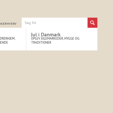
RK
ERHVERV
Jul i Danmark
NDRERHJEM,
OPLEV JULEMARKEDER, HYGGE OG
NENDE
TRADITIONER