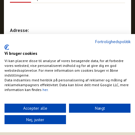
Adresse:
Rebildvej 36
Fortrolighedspolitik
Skørping
Vi bruger cookies
Vi kan placere disse til analyse af vores besøgende data, for at forbedre
vores websted, vise personaliseret indhold og for at give dig en god
webstedsoplevelse. For mere information om cookies bruger vi åbne
indstillingerne.
Data indsamles med henblik på personalisering af reklamer og måling af
reklamekampagners effektivitet. Data kan blive delt med Google LLC, mere
information kan findes
her
.
Accepter alle
Nægt
Nej, juster