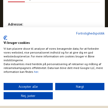
Adresse:
Vråvej 522, Børglum
Fortrolighedspolitik
Vrå
Telefon:
Vi bruger cookies
+45 6010 3553
E-mail:
Vi kan placere disse til analyse af vores besøgende data, for at forbedre
kontakt@borglummejeri.dk
vores websted, vise personaliseret indhold og for at give dig en god
webstedsoplevelse. For mere information om cookies bruger vi åbne
Hjemmeside:
indstillingerne.
https://borglummejeri.dk/
Data indsamles med henblik på personalisering af reklamer og måling af
reklamekampagners effektivitet. Data kan blive delt med Google LLC, mere
information kan findes
her
.
Accepter alle
Nægt
Nej, juster