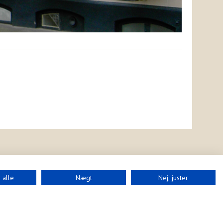
 alle
Nægt
Nej, juster