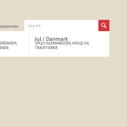
RK
ERHVERV
Jul i Danmark
NDRERHJEM,
OPLEV JULEMARKEDER, HYGGE OG
NENDE
TRADITIONER