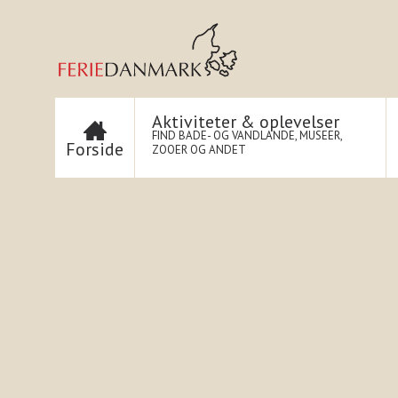
Aktiviteter & oplevelser
FIND BADE- OG VANDLANDE, MUSEER,
Forside
ZOOER OG ANDET