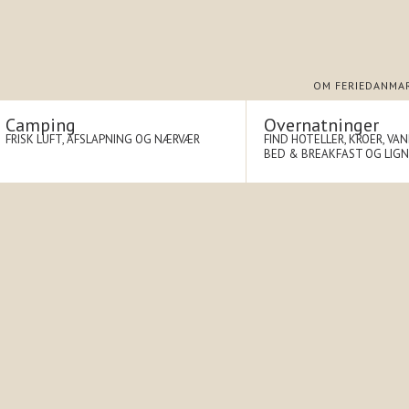
OM FERIEDANMA
Camping
Overnatninger
FRISK LUFT, AFSLAPNING OG NÆRVÆR
FIND HOTELLER, KROER, VA
BED & BREAKFAST OG LIG