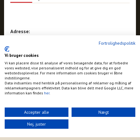
Adresse:
Østergårdvej 7
Fortrolighedspolitik
Vinderup
Vi bruger cookies
Vi kan placere disse til analyse af vores besøgende data, for at forbedre
vores websted, vise personaliseret indhold og for at give dig en god
webstedsoplevelse. For mere information om cookies bruger vi åbne
indstillingerne.
Data indsamles med henblik på personalisering af reklamer og måling af
reklamekampagners effektivitet. Data kan blive delt med Google LLC, mere
information kan findes
her
.
Accepter alle
Nægt
Nej, juster