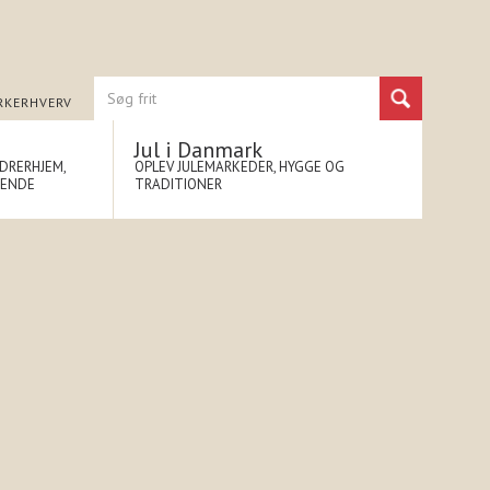
RK
ERHVERV
Jul i Danmark
NDRERHJEM,
OPLEV JULEMARKEDER, HYGGE OG
NENDE
TRADITIONER