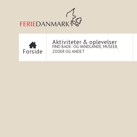
Aktiviteter & oplevelser
FIND BADE- OG VANDLANDE, MUSEER,
Forside
ZOOER OG ANDET