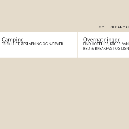
OM FERIEDANMA
Camping
Overnatninger
FRISK LUFT, AFSLAPNING OG NÆRVÆR
FIND HOTELLER, KROER, VA
BED & BREAKFAST OG LIG