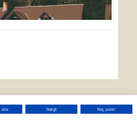
 alle
Nægt
Nej, juster