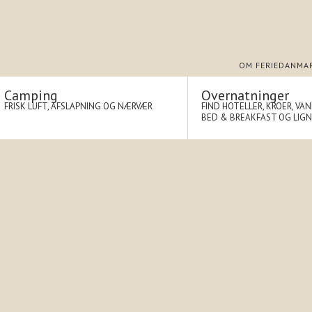
OM FERIEDANMA
Camping
Overnatninger
FRISK LUFT, AFSLAPNING OG NÆRVÆR
FIND HOTELLER, KROER, VA
BED & BREAKFAST OG LIG