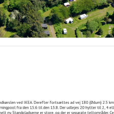
undkørslen ved IKEA. Derefter fortsættes ad vej 180 (Ødum) 2.5 km 
ngpool fra den 15.6 til den 15.8. Der udlejes 20 hytter til 2, 4 e
 helt ny. Standpladserne er store, og der er separate teltområder.