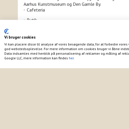
Aarhus Kunstmuseum og Den Gamle By.
Cafeteria
Butik
Møntvaskeri
Vi bruger cookies
Gratis swimmingpool 1.6. - 15.8
Vi kan placere disse til analyse af vores besøgende data, for at forbedre vores 
god webstedsoplevelse. For mere information om cookies bruger vi åbne indsti
Bus 117/118 til døren
Data indsamles med henblik på personalisering af reklamer og måling af rekl
Google LLC, mere information kan findes
her
.
Kun 8.6 km til Århus centrum
Åbent hele året