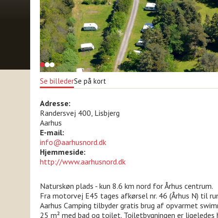
Se billeder
Se på kort
Adresse:
Randersvej 400, Lisbjerg
Aarhus
E-mail:
info@aarhusnord.dk
Hjemmeside:
http://www.aarhusnord.dk
Naturskøn plads - kun 8.6 km nord for Århus centrum.
Fra motorvej E45 tages afkørsel nr. 46 (Århus N) til r
Aarhus Camping tilbyder gratis brug af opvarmet swimmi
25 m² med bad og toilet. Toiletbygningen er ligeledes