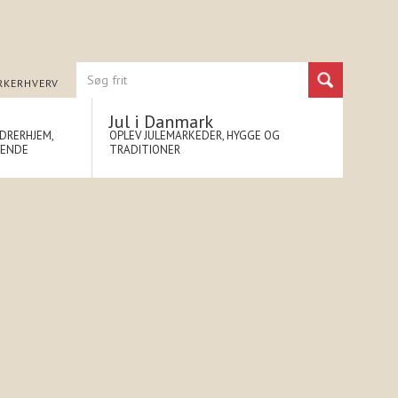
RK
ERHVERV
Jul i Danmark
NDRERHJEM,
OPLEV JULEMARKEDER, HYGGE OG
NENDE
TRADITIONER