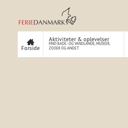
Aktiviteter & oplevelser
FIND BADE- OG VANDLANDE, MUSEER,
Forside
ZOOER OG ANDET