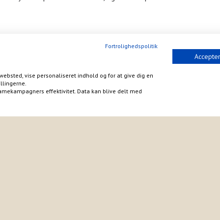
Fortrolighedspolitik
Accepter
websted, vise personaliseret indhold og for at give dig en
llingerne.
amekampagners effektivitet. Data kan blive delt med