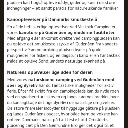
pladsen kan I også opleve dådyr, geder og køer i de store
indhegninger – et sandt paradis for naturelskende familier.
Kanooplevelser på Danmarks smukkeste å
En af de helt særlige oplevelser ved Vestbirk Camping er
vores
kanoture på Gudenåen og moderne faciliteter
.
Med afgang eller ankomst direkte ved campingpladsen kan
du opleve det smukkeste stykke af Gudenåen fra vandets
perspektiv. Søerne omkring pladsen byder på gode
muligheder for fiskeri, og en dagstur i kano er en fantastisk
måde at opleve Søhøjlandets naturlige skønhed på.
Naturens oplevelser lige uden for døren
Med vores
naturskønne camping ved Gudenåen med
søer og dyreliv
har du fantastiske muligheder for aktiv
ferie. Efter få skridt fra din campingplads kan du nyde roen
ved en spadseretur i skoven og langs søernes bredder, hvor
du kan iagttage det rige dyreliv i de naturlige omgivelser.
De store friarealer indbyder til hyggelige gåture på pladsen
og langs Gudenåens bugter, hvor både børn og voksne kan
opleve Danmarks natur på tætteste hold. Områdets
placering tæt på Den Genfundne Bro gør det også til et