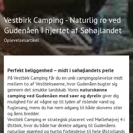
Vestbirk Camping - Naturlig ro ved
Gudenåen i hjertet af Søhøjlandet
Oplevelsesartikel
Perfekt beliggenhed – midt i søhøjlandets perle
På Vestbirk Camping får du en unik campingoplevelse midt
mellem to af Vestbirksøerne, hvor Gudenåen bugter sig
gennem det smukke landskab. Vores
naturskønne
camping ved Gudenåen med søer og dyreliv
giver dig
mulighed for at vågne op til lyden af rislende vand og
fuglesang, mens du har nem adgang til både skovens stier
og åens bredder.
Vestbirk Camping er strategisk placeret ved Møllehøjvej 4 i
Østbirk, hvor du både har direkte adgang til Gudenåens
naturlige skønhed og hurtig forbindelse til hele Østjyllands