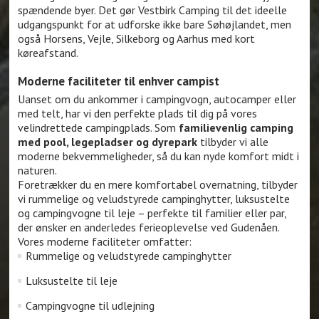
spændende byer. Det gør Vestbirk Camping til det ideelle
udgangspunkt for at udforske ikke bare Søhøjlandet, men
også Horsens, Vejle, Silkeborg og Aarhus med kort
køreafstand.
Moderne faciliteter til enhver campist
Uanset om du ankommer i campingvogn, autocamper eller
med telt, har vi den perfekte plads til dig på vores
velindrettede campingplads. Som
familievenlig camping
med pool, legepladser og dyrepark
tilbyder vi alle
moderne bekvemmeligheder, så du kan nyde komfort midt i
naturen.
Foretrækker du en mere komfortabel overnatning, tilbyder
vi rummelige og veludstyrede campinghytter, luksustelte
og campingvogne til leje – perfekte til familier eller par,
der ønsker en anderledes ferieoplevelse ved Gudenåen.
Vores moderne faciliteter omfatter:
Rummelige og veludstyrede campinghytter
Luksustelte til leje
Campingvogne til udlejning