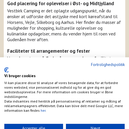
God placering for oplevelser i Øst- og Midtjylland
Vestbirk Camping er det oplagte udgangspunkt, når du
ønsker at udforske det østjyske med kort køreafstand til
Horsens, Vejle, Silkeborg og Aarhus. Her finder du masser af
muligheder for shopping, kulturelle oplevelser og
kulinariske opdagelser, mens du vender hjem til roen ved
Gudenåen hver aften.
Faciliteter til arrangementer og fester
Vores
kanoture på Gudenåen og moderne faciliteter
strækker sig også til vores udmærkede muligheder for
Fortrolighedspolitik
arrangementer. Med en stor grillhytte og flere lokaler, som
kan lejes til træf og fester, er Vestbirk Camping det
Vi bruger cookies
perfekte sted for familiesammenkomster,
Vi kan placere disse til analyse af vores besøgende data, for at forbedre
firmaarrangementer eller andre særlige begivenheder.
vores websted, vise personaliseret indhold og for at give dig en god
webstedsoplevelse. For mere information om cookies bruger vi åbne
indstillingerne.
En campingplads for alle
Data indsamles med henblik på personalisering af reklamer og måling af
Vestbirk Camping byder alle velkommen – fra
reklamekampagners effektivitet. Data kan blive delt med Google LLC, mere
information kan findes
her
.
børnefamilier til par på romantisk getaway og seniorer på
opdagelse. Som en
naturskøn camping ved Gudenåen
med søer og dyreliv
tilbyder vi en atmosfære, hvor det er
Accepter alle
Nægt
nemt at slappe af og nyde det naturskønne miljø, mens