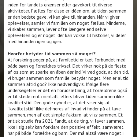
inden for landets grænser eller gavekort til diverse
aktiviteter. Fælles for disse er idéen om, at tiden sammen
er den bedste gave, vi kan give til hinanden. Når vi giver
oplevelser, samler vi familien om noget fælles. Minderne,
vi skaber sammen, lever ofte længere end selve
oplevelsen og er noget, der kan vokse til historier, vi deler
med hinanden igen og igen.
Hvorfor betyder tid sammen så meget?
Al forskning peger på, at familietid er tæt forbundet med
både børn og forældres trivsel. Det virker nok på de fleste
af os som at sparke en åben dør ind. Vi ved godt, at den tid,
vi bruger sammen som familie, betyder noget. Men er al tid
sammen altid god? Ikke nødvendigvis. Ifølge flere
undersøgelser er det en forudsætning, at forældrene også
er til stede rent mentalt, ellers bliver tiden sammen ikke
kvalitetstid. Den gode nyhed er, at det viser sig, at
“kvalitetstid” ikke defineres af, hvad vi finder på at lave
sammen, men af det simple faktum, at vi
er
sammen. Et
britisk studie fra 2021 fandt, at de ting, vi laver sammen,
ikke i sig selv kan forklare den positive effekt, samværet
har på både forældre og børn. Der må altså være noget i