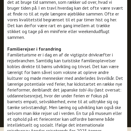
det at bruge tid sammen, som rækker ud over, hvad vi
bruger tiden på. I en travl hverdag kan det ofte være svært
at finde ro til at nyde længere øjeblikke sammen. Ofte er
vores kvalitetstid begrænset til et par timer hist og her.
Det kan derfor være rart en gang imellem at trække
stikket og tage på en miniferie eller weekendudflugt
sammen.
Familierejser i forandring
Familieturisme er i dag en af de vigtigste drivkræfter i
rejsebranchen. Samtidig kan turistiske familieoplevelser
kobles direkte til børns udvikling og trivsel. Det kan være
lærerigt for børn såvel som voksne at opleve andre
kulturer og møde mennesker med anderledes livsvilkår. Det
lærerige potentiale ved ferier, har kickstartet en række nye
ferieformer, deriblandt det japanske
tabi-iku
(løst oversat:
uddannelsesrejse), hvor der under ferien er fokus på
barnets empati, selvsikkerhed, evne til at udtrykke sig og
tænke selvstændigt. Men læring og udvikling kan også ske
selvom man ikke rejser ud i verden. En tur på museum eller
et ophold på et feriecenter kan udfordre børnene både
intellektuelt og socialt. Ifølge det internationale
rejsebureau Agodas rejsetrends for 2025 topper