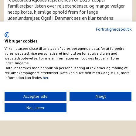
familierejser listen over rejsetendenser, og mange vælger
netop korte, hjemlige ophold frem for lange
udenlandsrejser. Også i Danmark ses en klar tendens:
Danskerne er i stigende grad turister i eget land.
Fortrolighedspolitik
Staycation: ferieglæde tæt på hjemmet
Vi bruger cookies
Flere og flere familier vælger i dag at holde ferie tættere
på hjemmet. Bæredygtighed, økonomi og rejsetid spiller en
Vi kan placere disse til analyse af vores besøgende data, for at forbedre
vores websted, vise personaliseret indhold og for at give dig en god
stor rolle, når næste feriedestination skal planlægges, og
webstedsoplevelse. For mere information om cookies bruger vi åbne
for mange er en såkaldt
staycation
blevet et oplagt valg.
indstillingerne.
Den tid, der spares på transport og planlægning, kan i
Data indsamles med henblik på personalisering af reklamer og måling af
stedet bruges på afslapning eller oplevelser sammen som
reklamekampagners effektivitet. Data kan blive delt med Google LLC, mere
information kan findes
her
.
familie – og det er netop det, mange efterspørger i en
travl hverdag. I den sammenhæng kan et årskort være en
lille investering, der giver stor værdi.
Accepter alle
Nægt
Årskortet: En nem vej til mere familietid
Nej, juster
Med et årskort til et af landets mange forlystelsesparker,
museer, zoologiske haver eller andre attraktioner bliver
det nemt at lægge små feriestunder ind i kalenderen –
også uden for de sædvanlige ferieperioder. Det kræver
hverken dyre flybilletter eller detaljeret planlægning, og