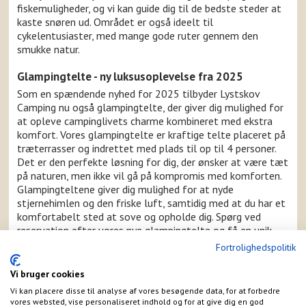
fiskemuligheder, og vi kan guide dig til de bedste steder at
kaste snøren ud. Området er også ideelt til
cykelentusiaster, med mange gode ruter gennem den
smukke natur.
Glampingtelte - ny luksusoplevelse fra 2025
Som en spændende nyhed for 2025 tilbyder Lystskov
Camping nu også glampingtelte, der giver dig mulighed for
at opleve campinglivets charme kombineret med ekstra
komfort. Vores glampingtelte er kraftige telte placeret på
træterrasser og indrettet med plads til op til 4 personer.
Det er den perfekte løsning for dig, der ønsker at være tæt
på naturen, men ikke vil gå på kompromis med komforten.
Glampingteltene giver dig mulighed for at nyde
stjernehimlen og den friske luft, samtidig med at du har et
komfortabelt sted at sove og opholde dig. Spørg ved
reservation efter vores nye glampingtelte og få en unik
oplevelse på din næste campingferie.
Fortrolighedspolitik
Kæledyrsvenlig camping
Vi bruger cookies
På Lystskov Camping er din firbenede ven også velkommen.
Vi kan placere disse til analyse af vores besøgende data, for at forbedre
Vi ved, at mange betragter deres kæledyr som en del af
vores websted, vise personaliseret indhold og for at give dig en god