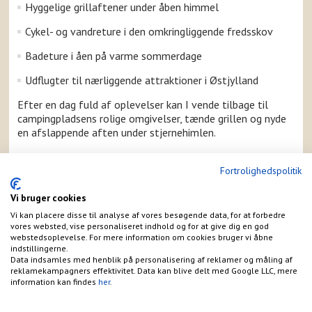
Hyggelige grillaftener under åben himmel
Cykel- og vandreture i den omkringliggende fredsskov
Badeture i åen på varme sommerdage
Udflugter til nærliggende attraktioner i Østjylland
Efter en dag fuld af oplevelser kan I vende tilbage til
campingpladsens rolige omgivelser, tænde grillen og nyde
en afslappende aften under stjernehimlen.
Komfortable hytter for enhver smag
Fortrolighedspolitik
Foretrækker du at overnatte i hytte frem for telt eller
campingvogn? Langå Camping tilbyder komfortable hytter
Vi bruger cookies
i forskellige størrelser, så du kan finde præcis den
Vi kan placere disse til analyse af vores besøgende data, for at forbedre
indkvartering, der passer til dine behov.
vores websted, vise personaliseret indhold og for at give dig en god
Vores hytter er veludstyrede med moderne faciliteter, og
webstedsoplevelse. For mere information om cookies bruger vi åbne
du kan vælge mellem forskellige typer afhængigt af, om
indstillingerne.
Data indsamles med henblik på personalisering af reklamer og måling af
du rejser alene, som par eller med hele familien. Alle hytter
reklamekampagners effektivitet. Data kan blive delt med Google LLC, mere
er placeret tæt på campingpladsens fællesfaciliteter, så
information kan findes
her
.
du kan nyde både komfort og bekvemmelighed under dit
ophold.