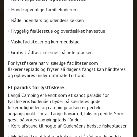
Handicapvenlige familiebaderum
Både indendørs og udendørs køkken
Hyggelig fællesstue og overdækket havestue
Vaskefaciliteter og kummeudslag
Gratis trådløst internet på hele pladsen
For lystfiskere har vi særlige faciliteter som
fiskerenseplads og fryser, så dagens fangst kan håndteres
og opbevares under optimale forhold.
Et paradis for lystfiskere
Langå Camping er kendt som et sandt paradis for
lystfiskere. Gudenåen byder på særdeles gode
fiskemuligheder, og campingpladsen er perfekt
udgangspunkt for at fange havørred, laks og gedde. Som
gæst på vores campingplads får du:
Kort afstand til nogle af Gudenåens bedste fiskepladser
Mulighed for at købe fiskekort og få råd om de bedste