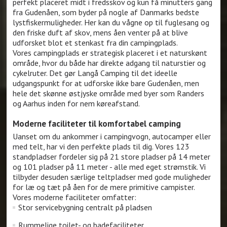
perfekt placeret midt i fredsskov og kun få minutters gang
fra Gudenåen, som byder på nogle af Danmarks bedste
lystfiskermuligheder. Her kan du vågne op til fuglesang og
den friske duft af skov, mens åen venter på at blive
udforsket blot et stenkast fra din campingplads.
Vores campingplads er strategisk placeret i et naturskønt
område, hvor du både har direkte adgang til naturstier og
cykelruter. Det gør Langå Camping til det ideelle
udgangspunkt for at udforske ikke bare Gudenåen, men
hele det skønne østjyske område med byer som Randers
og Aarhus inden for nem køreafstand.
Moderne faciliteter til komfortabel camping
Uanset om du ankommer i campingvogn, autocamper eller
med telt, har vi den perfekte plads til dig. Vores 123
standpladser fordeler sig på 21 store pladser på 14 meter
og 101 pladser på 11 meter - alle med eget strømstik. Vi
tilbyder desuden særlige teltpladser med gode muligheder
for læ og tæt på åen for de mere primitive campister.
Vores moderne faciliteter omfatter:
Stor servicebygning centralt på pladsen
Rummelige toilet- og badefaciliteter