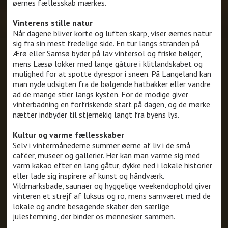
øernes fællesskab mærkes.
Vinterens stille natur
Når dagene bliver korte og luften skarp, viser øernes natur
sig fra sin mest fredelige side. En tur langs stranden på
Ærø eller Samsø byder på lav vintersol og friske bølger,
mens Læsø lokker med lange gåture i klitlandskabet og
mulighed for at spotte dyrespor i sneen. På Langeland kan
man nyde udsigten fra de bølgende hatbakker eller vandre
ad de mange stier langs kysten. For de modige giver
vinterbadning en forfriskende start på dagen, og de mørke
nætter indbyder til stjernekig langt fra byens lys.
Kultur og varme fællesskaber
Selv i vintermånederne summer øerne af liv i de små
caféer, museer og gallerier. Her kan man varme sig med
varm kakao efter en lang gåtur, dykke ned i lokale historier
eller lade sig inspirere af kunst og håndværk.
Vildmarksbade, saunaer og hyggelige weekendophold giver
vinteren et strejf af luksus og ro, mens samværet med de
lokale og andre besøgende skaber den særlige
julestemning, der binder os mennesker sammen.