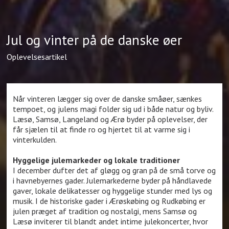
Jul og vinter på de danske øer
Oplevelsesartikel
Når vinteren lægger sig over de danske småøer, sænkes
tempoet, og julens magi folder sig ud i både natur og byliv.
Læsø, Samsø, Langeland og Ærø byder på oplevelser, der
får sjælen til at finde ro og hjertet til at varme sig i
vinterkulden.
Hyggelige julemarkeder og lokale traditioner
I december dufter det af gløgg og gran på de små torve og
i havnebyernes gader. Julemarkederne byder på håndlavede
gaver, lokale delikatesser og hyggelige stunder med lys og
musik. I de historiske gader i Ærøskøbing og Rudkøbing er
julen præget af tradition og nostalgi, mens Samsø og
Læsø inviterer til blandt andet intime julekoncerter, hvor