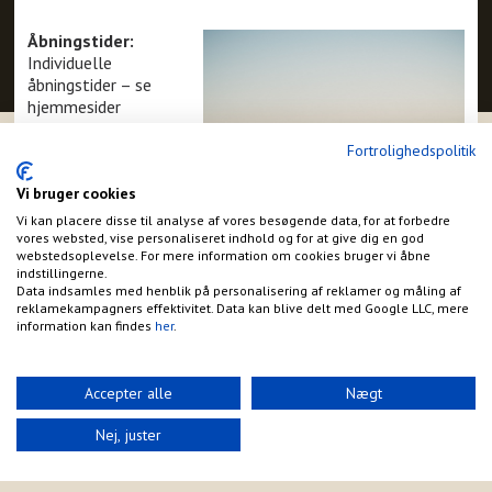
Åbningstider:
Individuelle
åbningstider – se
hjemmesider
Datoer:
Fortrolighedspolitik
Fra den 11.
Vi bruger cookies
november til den 31.
december 2025
Vi kan placere disse til analyse af vores besøgende data, for at forbedre
vores websted, vise personaliseret indhold og for at give dig en god
webstedsoplevelse. For mere information om cookies bruger vi åbne
Yderligere info:
indstillingerne.
Læsø:
Data indsamles med henblik på personalisering af reklamer og måling af
reklamekampagners effektivitet. Data kan blive delt med Google LLC, mere
information kan findes
her
.
Accepter alle
Nægt
Nej, juster
visitlaesoe.dk/turist/oplevelser/jul/jul-og-nytaar
Samsø:
visitsamsoe.dk/jul/
Langeland:
langeland.dk/langeland/oplevelser/jul/jul-paa-