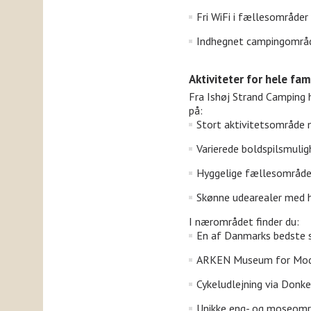
Fri WiFi i fællesområder
Indhegnet campingområd
Aktiviteter for hele fam
Fra Ishøj Strand Camping 
på:
Stort aktivitetsområde
Varierede boldspilsmulig
Hyggelige fællesområde
Skønne udearealer med hø
I nærområdet finder du:
En af Danmarks bedste s
ARKEN Museum for Mod
Cykeludlejning via Donke
Unikke eng- og moseområ