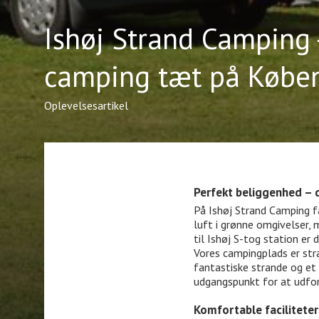
Ishøj Strand Camping 
camping tæt på Købe
Oplevelsesartikel
Perfekt beliggenhed – 
På Ishøj Strand Camping f
luft i grønne omgivelser,
til Ishøj S-tog station er
Vores campingplads er stra
fantastiske strande og et 
udgangspunkt for at udfor
Komfortable faciliteter