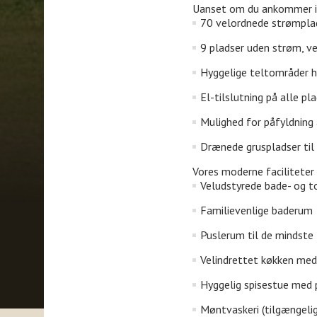
Uanset om du ankommer i ca
70 velordnede strømplads
9 pladser uden strøm, v
Hyggelige teltområder hel
El-tilslutning på alle pl
Mulighed for påfyldning
Drænede gruspladser til 
Vores moderne faciliteter
Veludstyrede bade- og to
Familievenlige baderum
Puslerum til de mindste
Velindrettet køkken med 
Hyggelig spisestue med p
Møntvaskeri (tilgængelig