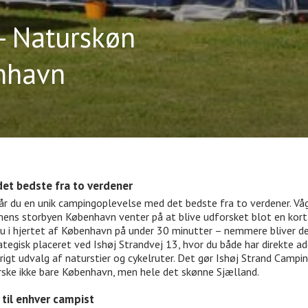
- Naturskøn
nhavn
det bedste fra to verdener
år du en unik campingoplevelse med det bedste fra to verdener. Vågn
 mens storbyen København venter på at blive udforsket blot en kor
 du i hjertet af København på under 30 minutter – nemmere bliver de
tegisk placeret ved Ishøj Strandvej 13, hvor du både har direkte a
rigt udvalg af naturstier og cykelruter. Det gør Ishøj Strand Camping
ske ikke bare København, men hele det skønne Sjælland.
 til enhver campist