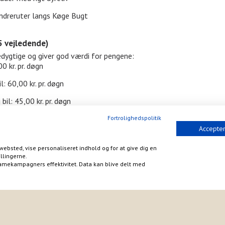
andreruter langs Køge Bugt
5 vejledende)
edygtige og giver god værdi for pengene:
0 kr. pr. døgn
: 60,00 kr. pr. døgn
il: 45,00 kr. pr. døgn
n
Fortrolighedspolitik
Accepter
r. døgn
websted, vise personaliseret indhold og for at give dig en
llingerne.
amekampagners effektivitet. Data kan blive delt med
r efter markedspriser)
e i dag og glæd dig til en uforglemmelig campingoplevelse på Ishøj
uls.