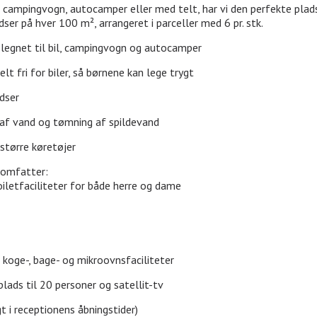
mpingvogn, autocamper eller med telt, har vi den perfekte plads ti
er på hver 100 m², arrangeret i parceller med 6 pr. stk.
elegnet til bil, campingvogn og autocamper
t fri for biler, så børnene kan lege trygt
adser
 af vand og tømning af spildevand
større køretøjer
 omfatter:
iletfaciliteter for både herre og dame
koge-, bage- og mikroovnsfaciliteter
lads til 20 personer og satellit-tv
t i receptionens åbningstider)