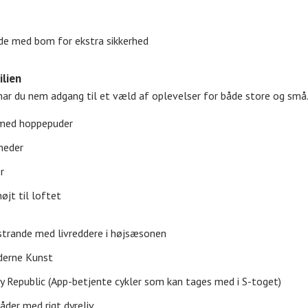
e med bom for ekstra sikkerhed
ilien
har du nem adgang til et væld af oplevelser for både store og sm
 med hoppepuder
heder
r
jt til loftet
trande med livreddere i højsæsonen
erne Kunst
y Republic (App-betjente cykler som kan tages med i S-toget)
der med rigt dyreliv