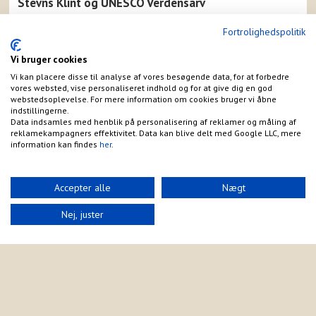
Stevns Klint og UNESCO Verdensarv
Fra campingpladsen har du nem adgang til Stevns Klint,
Fortrolighedspolitik
som er optaget på UNESCO's Verdensarvsliste. Her kan du
udforske 65 millioner år gammel naturhistorie og opleve
Vi bruger cookies
dramatiske kridtklinter, der fortæller historien om
dinosaurernes uddøen.
Vi kan placere disse til analyse af vores besøgende data, for at forbedre
vores websted, vise personaliseret indhold og for at give dig en god
De omkringliggende skovområder og strande indbyder til
webstedsoplevelse. For mere information om cookies bruger vi åbne
lange gåture, hvor du kan nyde roen og den smukke natur.
indstillingerne.
Området er også kendt for sine gode fiskemuligheder og
Data indsamles med henblik på personalisering af reklamer og måling af
naturstier.
reklamekampagners effektivitet. Data kan blive delt med Google LLC, mere
information kan findes
her
.
Praktiske faciliteter
Vores reception er åben: - Mandag, onsdag og fredag kl.
Accepter alle
Nægt
9.00-12.00 - Telefonen er åben fra kl. 9.00-18.00
Med nem adgang til både skov og strand samt close
Nej, juster
tilknytning til Rødvig Ferieby får du alle de faciliteter og
oplevelser, du har brug for for en perfekt ferie.
Sæson og booking
Feriebyens Camping i Rødvig byder dig velkommen i
sæsonen, hvor vi skaber de bedste rammer for en ferie
med hygge, nærvær, sjov og afslapning.