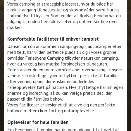
Vores camping er strategisk placeret, hvor du både har
direkte adgang til naturstier og skovområder samt hurtig
forbindelse til kysten. Som en del af Rødvig Ferieby har du
adgang til endnu flere aktiviteter og oplevelser lige over
marken.
Komfortable faciliteter til enhver campist
Uanset om du ankommer i campingvogn, autocamper eller
med telt, har vi den perfekte plads til dig i vores grønne
områder. Feriebyens Camping tilbyder naturskøn camping,
hvor du virkelig kan mærke forbindelsen til naturen.
Foretrækker du en mere komfortabel overnatning, tilbyder
vi hele 5 forskellige typer af hytter - perfekte til familier
eller vennegrupper, der ønsker en anderledes
ferieoplevelse tæt på naturen. Hver hyttetype har sin egen
charme og indretning, så du kan vælge præcis det, der
passer til din families behov.
Vores faciliteter er designet til at give dig den perfekte
balance mellem komfort og naturoplevelse.
Oplevelser for hele familien
Fra Feriebyens Camping har du nem adgang til et væld af